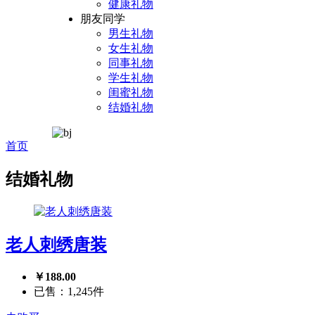
健康礼物
朋友同学
男生礼物
女生礼物
同事礼物
学生礼物
闺蜜礼物
结婚礼物
首页
结婚礼物
老人刺绣唐装
￥188.00
已售：1,245件