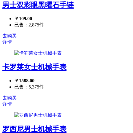
男士双彩眼黑曜石手链
￥109.00
已售：2,875件
去购买
详情
卡罗莱女士机械手表
￥1588.00
已售：5,375件
去购买
详情
罗西尼男士机械手表