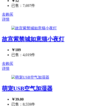
￥52
已售：7,697件
去购买
详情
故宫紫禁城如意猫小夜灯
￥189
已售：4,019件
去购买
详情
萌宠USB空气加湿器
￥39.00
已售：8,559件