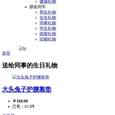
健康礼物
朋友同学
男生礼物
女生礼物
同事礼物
学生礼物
闺蜜礼物
结婚礼物
首页
送给同事的生日礼物
大头兔子护腰靠垫
￥169.00
已售：813件