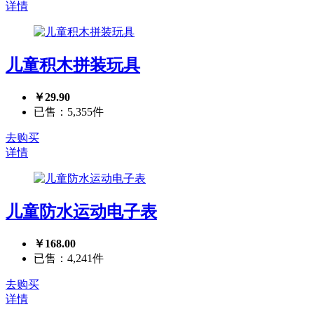
详情
儿童积木拼装玩具
￥29.90
已售：5,355件
去购买
详情
儿童防水运动电子表
￥168.00
已售：4,241件
去购买
详情