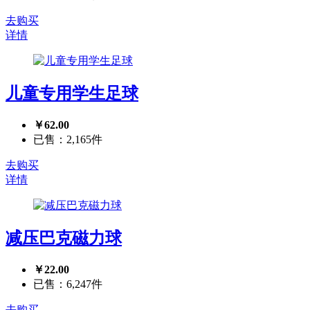
去购买
详情
儿童专用学生足球
￥62.00
已售：2,165件
去购买
详情
减压巴克磁力球
￥22.00
已售：6,247件
去购买