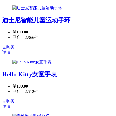
迪士尼智能儿童运动手环
￥109.00
已售：2,966件
去购买
详情
Hello Kitty女童手表
￥109.00
已售：2,512件
去购买
详情