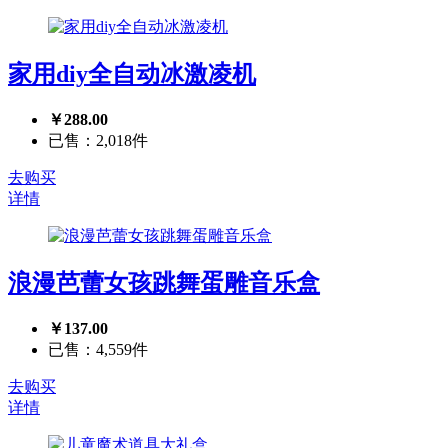
家用diy全自动冰激凌机
￥288.00
已售：2,018件
去购买
详情
浪漫芭蕾女孩跳舞蛋雕音乐盒
￥137.00
已售：4,559件
去购买
详情