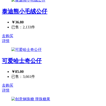
泰迪熊小毛绒公仔
￥36.80
已售：2,133件
去购买
详情
可爱哈士奇公仔
￥85.00
已售：3,661件
去购买
详情