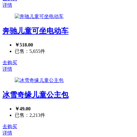
详情
奔驰儿童可坐电动车
￥518.00
已售：5,655件
去购买
详情
冰雪奇缘儿童公主包
￥49.00
已售：2,213件
去购买
详情