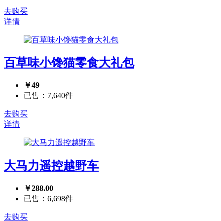
去购买
详情
百草味小馋猫零食大礼包
￥49
已售：7,640件
去购买
详情
大马力遥控越野车
￥288.00
已售：6,698件
去购买