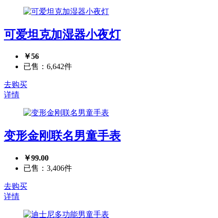
可爱坦克加湿器小夜灯
￥56
已售：6,642件
去购买
详情
变形金刚联名男童手表
￥99.00
已售：3,406件
去购买
详情