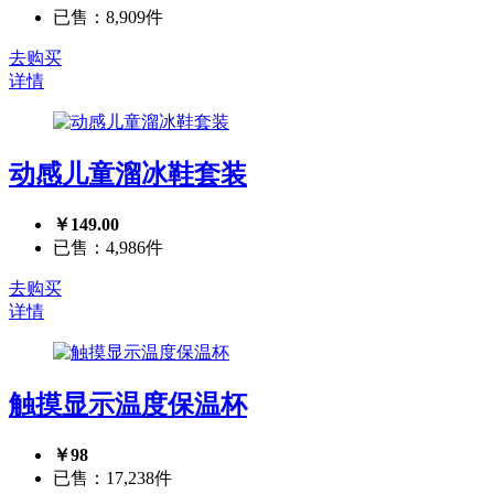
已售：8,909件
去购买
详情
动感儿童溜冰鞋套装
￥149.00
已售：4,986件
去购买
详情
触摸显示温度保温杯
￥98
已售：17,238件