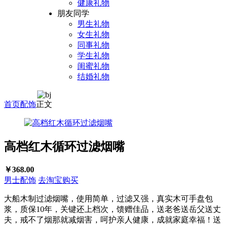
健康礼物
朋友同学
男生礼物
女生礼物
同事礼物
学生礼物
闺蜜礼物
结婚礼物
首页
配饰
正文
高档红木循环过滤烟嘴
￥368.00
男士配饰
去淘宝购买
大船木制过滤烟嘴，使用简单，过滤又强，真实木可手盘包
浆，质保10年，关键还上档次，馈赠佳品，送老爸送岳父送丈
夫，戒不了烟那就减烟害，呵护亲人健康，成就家庭幸福！送