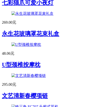
七彩猫爪可爱小夜灯
269.00元
永生花玻璃罩花束礼盒
48.06元
U型颈椎按摩枕
295.00元
文艺清新春樱项链