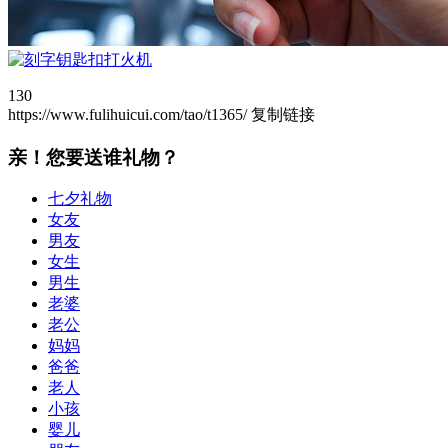
130
https://www.fulihuicui.com/tao/t1365/
复制链接
亲！您要送谁礼物？
七夕礼物
女友
男友
女生
男生
老婆
老公
妈妈
爸爸
老人
小孩
婴儿