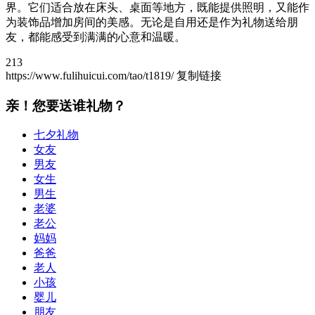
界‌。它们适合放在床头、桌面等地方，既能提供照明，又能作
为装饰品增加房间的美感‌。无论是自用还是作为礼物送给朋
友，都能感受到满满的心意和温暖‌。
213
https://www.fulihuicui.com/tao/t1819/
复制链接
亲！您要送谁礼物？
七夕礼物
女友
男友
女生
男生
老婆
老公
妈妈
爸爸
老人
小孩
婴儿
朋友