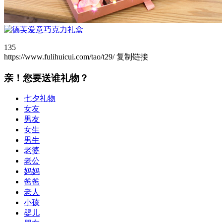
135
https://www.fulihuicui.com/tao/t29/
复制链接
亲！您要送谁礼物？
七夕礼物
女友
男友
女生
男生
老婆
老公
妈妈
爸爸
老人
小孩
婴儿