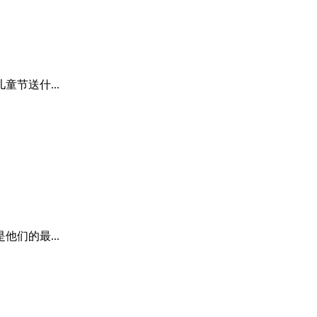
节送什...
们的最...