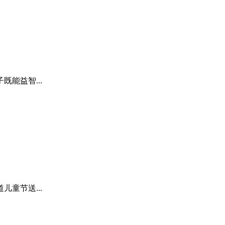
能益智...
童节送...