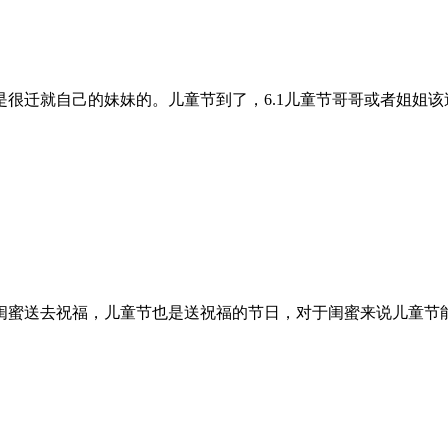
迁就自己的妹妹的。儿童节到了，6.1儿童节哥哥或者姐姐该送什
蜜送去祝福，儿童节也是送祝福的节日，对于闺蜜来说儿童节能收