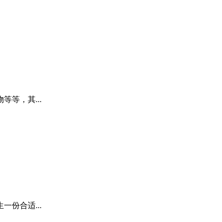
等，其...
份合适...