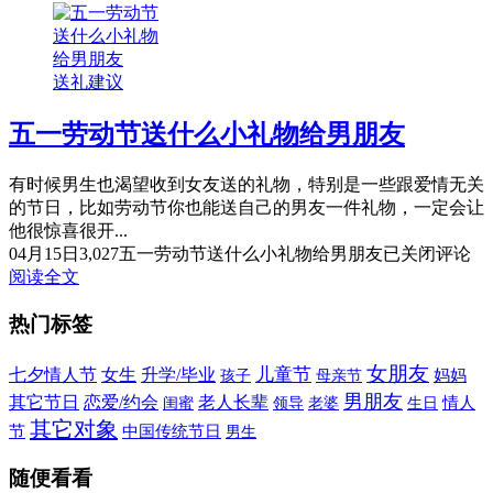
送礼建议
五一劳动节送什么小礼物给男朋友
有时候男生也渴望收到女友送的礼物，特别是一些跟爱情无关
的节日，比如劳动节你也能送自己的男友一件礼物，一定会让
他很惊喜很开...
04月15日
3,027
五一劳动节送什么小礼物给男朋友
已关闭评论
阅读全文
热门标签
女朋友
儿童节
七夕情人节
女生
升学/毕业
妈妈
孩子
母亲节
男朋友
其它节日
恋爱/约会
老人长辈
生日
情人
闺蜜
领导
老婆
其它对象
节
中国传统节日
男生
随便看看