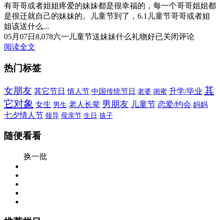
有哥哥或者姐姐疼爱的妹妹都是很幸福的，每一个哥哥姐姐都
是很迁就自己的妹妹的。儿童节到了，6.1儿童节哥哥或者姐
姐该送什么...
05月07日
8,078
六一儿童节送妹妹什么礼物好
已关闭评论
阅读全文
热门标签
其
女朋友
其它节日
升学/毕业
情人节
中国传统节日
老婆
闺蜜
它对象
男朋友
儿童节
女生
老人长辈
恋爱/约会
男生
妈妈
七夕情人节
生日
领导
母亲节
孩子
随便看看
换一批